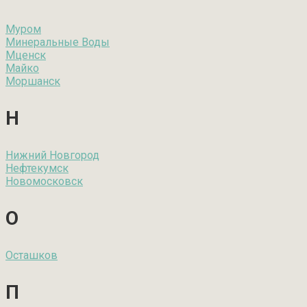
Муром
Минеральные Воды
Мценск
Майко
Моршанск
Н
Нижний Новгород
Нефтекумск
Новомосковск
О
Осташков
П