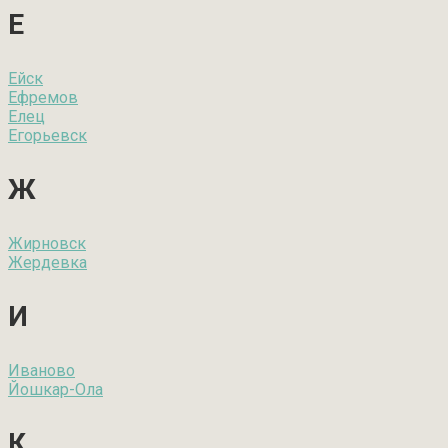
Е
Ейск
Ефремов
Елец
Егорьевск
Ж
Жирновск
Жердевка
И
Иваново
Йошкар-Ола
К