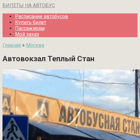
Перейти
БИЛЕТЫ НА АВТОБУС
к
Расписание автобусов
контенту
Купить билет
Пассажирам
Мой заказ
Главная
»
Москва
Автовокзал Теплый Стан