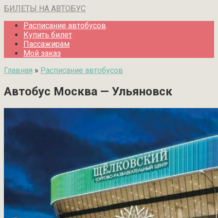
Перейти
БИЛЕТЫ НА АВТОБУС
к
Расписание автобусов
контенту
Купить билет
Пассажирам
Мой заказ
Главная
»
Расписание автобусов
Автобус Москва — Ульяновск