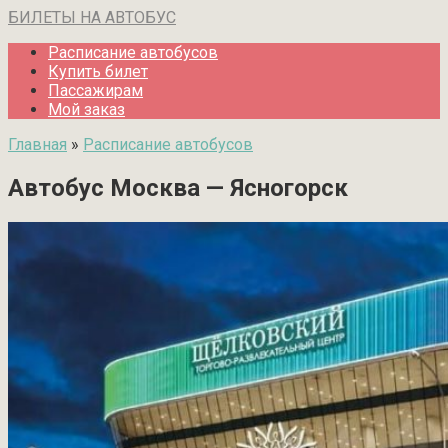
Перейти
БИЛЕТЫ НА АВТОБУС
к
Расписание автобусов
контенту
Купить билет
Пассажирам
Мой заказ
Главная
»
Расписание автобусов
Автобус Москва — Ясногорск