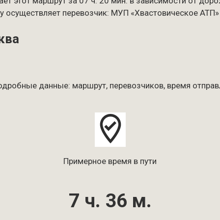
ает этот маршрут за 07 ч. 20 мин. в зависимости от дор
ку осуществляет перевозчик: МУП «Хвастовическое АТП» ав
ква
одробные данные: маршрут, перевозчиков, время отправл
Примерное время в пути
7 ч. 36 м.