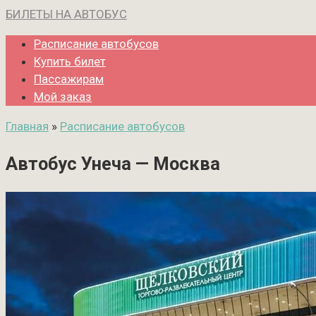
Перейти
БИЛЕТЫ НА АВТОБУС
к
Расписание автобусов
контенту
Купить билет
Пассажирам
Мой заказ
Главная
»
Расписание автобусов
Автобус Унеча — Москва