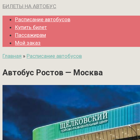
Перейти
БИЛЕТЫ НА АВТОБУС
к
Расписание автобусов
контенту
Купить билет
Пассажирам
Мой заказ
Главная
»
Расписание автобусов
Автобус Ростов — Москва