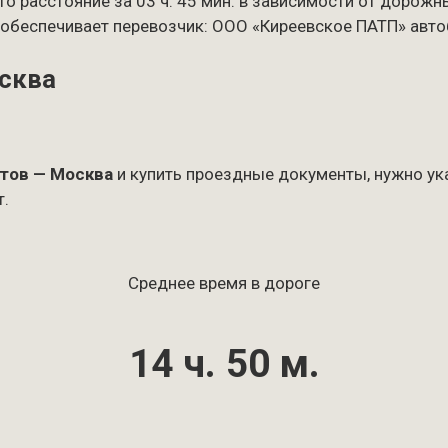
то расстояние за 03 ч. 45 мин. в зависимости от дорожн
 обеспечивает перевозчик: ООО «Киреевское ПАТП» автобус
осква
тов — Москва
и купить проездные документы, нужно ука
т.
Среднее время в дороге
14 ч. 50 м.