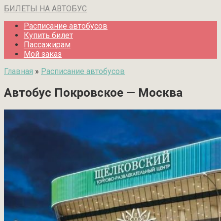
Перейти
БИЛЕТЫ НА АВТОБУС
к
Расписание автобусов
контенту
Купить билет
Пассажирам
Мой заказ
Главная
»
Расписание автобусов
Автобус Покровское — Москва