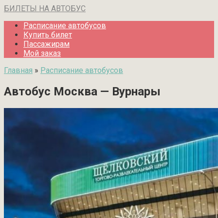
Перейти
БИЛЕТЫ НА АВТОБУС
к
Расписание автобусов
контенту
Купить билет
Пассажирам
Мой заказ
Главная
»
Расписание автобусов
Автобус Москва — Вурнары