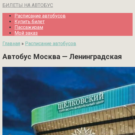
Перейти
БИЛЕТЫ НА АВТОБУС
к
Расписание автобусов
контенту
Купить билет
Пассажирам
Мой заказ
Главная
»
Расписание автобусов
Автобус Москва — Ленинградская