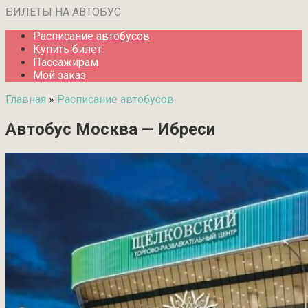
Перейти
БИЛЕТЫ НА АВТОБУС
к
Расписание автобусов
контенту
Купить билет
Пассажирам
Мой заказ
Главная
»
Расписание автобусов
Автобус Москва — Ибреси