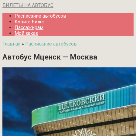
Перейти
БИЛЕТЫ НА АВТОБУС
к
Расписание автобусов
контенту
Купить билет
Пассажирам
Мой заказ
Главная
»
Расписание автобусов
Автобус Мценск — Москва