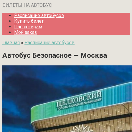
Перейти
БИЛЕТЫ НА АВТОБУС
к
Расписание автобусов
контенту
Купить билет
Пассажирам
Мой заказ
Главная
»
Расписание автобусов
Автобус Безопасное — Москва