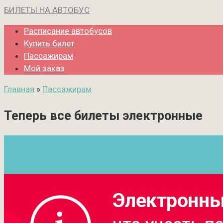
Перейти
БИЛЕТЫ НА АВТОБУС
к
Расписание автобусов
контенту
Купить билет
Пассажирам
Мой заказ
Главная
»
Пассажирам
Теперь все билеты электронные